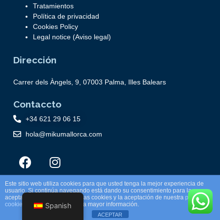
Tratamientos
Política de privacidad
Cookies Policy
Legal notice (Aviso legal)
Dirección
Carrer dels Àngels, 9, 07003 Palma, Illes Balears
Contaccto
+34 621 29 06 15
hola@mikumallorca.com
Este sitio web utiliza cookies para que usted tenga la mejor experiencia de
usuario. Si continúa navegando está dando su consentimiento para la
aceptación de las mencionadas cookies y la aceptación de nuestra
política de
Made by Salem
cookies
, pinche el enlace para mayor información.
Spanish
ACEPTAR