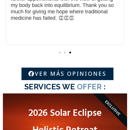
long-term. If you are feeling hesitant about
booking an appointment or even sceptical
about this type of medicine, I really
recommend that you just try it: you have
nothing to lose and potentially so much to
gain.
VER MÁS OPINIONES
SERVICES WE
OFFER
:
EXCLUSIVE
2026 Solar Eclipse
Holistic Retreat