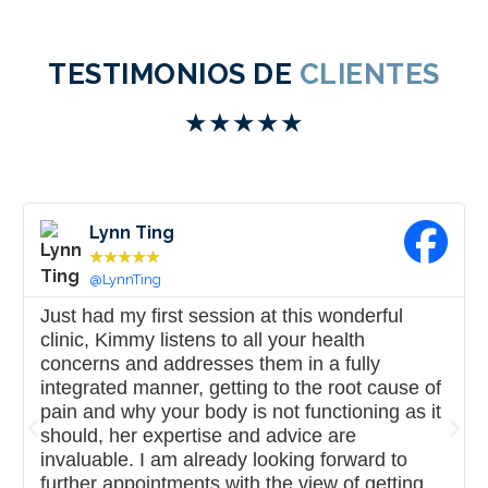
TESTIMONIOS DE
CLIENTES
★
★
★
★
★
Kiran Arora
★
★
★
★
★
@KiranArora
I highly recommend Miku Clinic. Regular visits
to Kimmy are something absolutely everybody
would benefit from, whether you have a health
complaint or are generally fit and well,
whatever your age. Kimmy has huge amounts
of expertise and experience in her practice and
this, together with her sound advice, means
you will have better all-round health for the